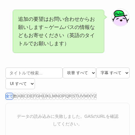
追加の要望はお問い合わせからお
願いします～ゲームパスの情報な
どもお寄せください（英語のタイ
トルでお願いします）
全て
数
A
B
C
D
E
F
G
H
I
J
K
L
M
N
O
P
Q
R
S
T
U
V
W
X
Y
Z
データの読み込みに失敗しました。GASのURLを確認
してください。